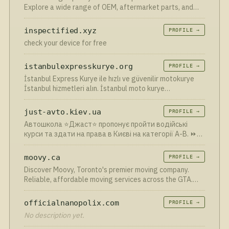
oparte na doświadczeniu i profesjonalnym podejściu.
Explore a wide range of OEM, aftermarket parts, and
Regularna wymiana oleju to mały krok, który robi
more for various car models. Order now!
ogromną różnicę dla całej jednostki napędowej.
inspectified.xyz
PROFILE →
check your device for free
istanbulexpresskurye.org
PROFILE →
İstanbul Express Kurye ile hızlı ve güvenilir motokurye
İstanbul hizmetleri alın. İstanbul moto kurye
ihtiyaçlarınız için ☎️ 0216 473 0003 - 0212 222 5620.
just-avto.kiev.ua
PROFILE →
Автошкола ⭐Джаст⭐ пропонує пройти водійські
курси та здати на права в Києві на категорії A-B. ⏩
Навчання онлайн та в групах ⚡ Сучасні автокурси ✔️
Досвідчені викладачі
moovy.ca
PROFILE →
Discover Moovy, Toronto's premier moving company.
Reliable, affordable moving services across the GTA.
Stress-free residential, commercial, and long-distance
moves with our expert team!
officialnanopolix.com
PROFILE →
No description yet.