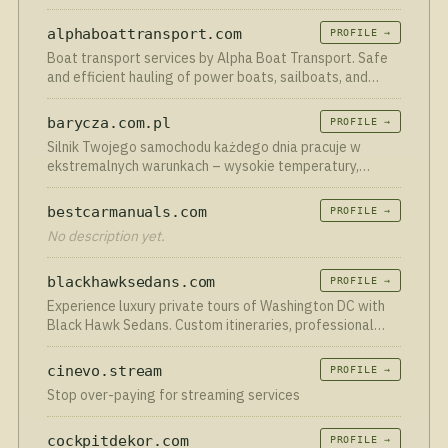
atıştırmalık otomatları gibi geniş ürün
alphaboattransport.com
PROFILE →
Boat transport services by Alpha Boat Transport. Safe
and efficient hauling of power boats, sailboats, and
more. Click or call for a quote.
barycza.com.pl
PROFILE →
Silnik Twojego samochodu każdego dnia pracuje w
ekstremalnych warunkach – wysokie temperatury,
tarcie, zmienne obciążenia i setki tysięcy cykli pracy
elementów metalowych. W tym wszystkim jeden czynnik
bestcarmanuals.com
PROFILE →
odgrywa kluczową rolę: olej silnikowy. To on odpowiada
No description yet.
za smarowanie, ochronę i utrzymanie jednostki
napędowej w pełnej sprawności. Jednak nawet najlepszy
olej z czasem traci swoje właściwości, dlatego
blackhawksedans.com
PROFILE →
regularna wymiana to nie wybór – to konieczność, jeśli
Experience luxury private tours of Washington DC with
chcesz uniknąć kosztownych napraw i cieszyć się
Black Hawk Sedans. Custom itineraries, professional
bezproblemową jazdą. Właśnie dlatego powstała ta
chauffeurs, comfort & privacy. Book today!
usługa – kompleksowa, rzetelna i dopasowana do
cinevo.stream
PROFILE →
realnych potrzeb kierowców. Wymiana oleju to nie tylko
szybka czynność serwisowa, ale jeden z najważniejszych
Stop over-paying for streaming services
elementów profilaktyki technicznej pojazdu. Dzięki niej
silnik zachowuje odpowiednie smarowanie, lepiej
cockpitdekor.com
PROFILE →