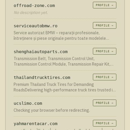
offroad-zone.com
PROFILE →
No description yet.
serviceautobmw.ro
PROFILE →
Service autorizat BMW – reparații profesionale,
întreținere și piese originale pentru toate modelele
BMW. Programează-te acum online!
shenghaiautoparts.com
PROFILE →
Transmission Belt, Transmission Control Unit,
Transmission Control Module, Transmission Repair Kit,
and all other whole-car auto parts solutions...
thailandtrucktires.com
PROFILE →
Premium Thailand Truck Tires for Demanding
RoadsDelivering high-performance truck tires trusted in
over 100 countries worldwide. Built for durability.
Designed […]
ucslimo.com
PROFILE →
Checking your browser before redirecting.
yahmarentacar.com
PROFILE →