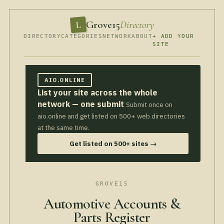
Grove15
Directory
L
DIRECTORY
CATEGORIES
NETWORK
ABOUT
+ ADD YOUR
SITE
AIO.ONLINE
List your site across the whole
network — one submit
Submit once on
aio.online and get listed on 500+ web directories
at the same time.
Get listed on 500+ sites →
GROVE15
Automotive Accounts &
Parts Register