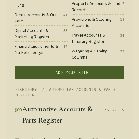
Property Accounts & Land
7
Filing
Records
Dental Accounts & Oral
41
Provisions & Catering
18
Care
Accounts
Digital Accounts &
38
Travel Accounts &
34
Marketing Register
Itinerary Register
Financial Instruments &
37
Wagering & Gaming
122
Markets Ledger
Columns
+ ADD YOUR SITE
DIRECTORY
/ AUTOMOTIVE ACCOUNTS & PARTS
REGISTER
Automotive Accounts &
§03
25 SITES
Parts Register