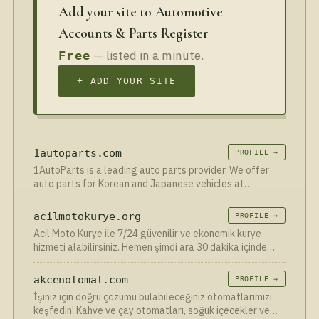
Add your site to Automotive
Accounts & Parts Register
— listed in a minute.
Free
+ ADD YOUR SITE
1autoparts.com
PROFILE →
1AutoParts is a leading auto parts provider. We offer
auto parts for Korean and Japanese vehicles at
affordable prices with 3 – 7 business days shipping
options.
acilmotokurye.org
PROFILE →
Acil Moto Kurye ile 7/24 güvenilir ve ekonomik kurye
hizmeti alabilirsiniz. Hemen şimdi ara 30 dakika içinde
kurye kapında.
akcenotomat.com
PROFILE →
İşiniz için doğru çözümü bulabileceğiniz otomatlarımızı
keşfedin! Kahve ve çay otomatları, soğuk içecekler ve