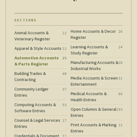
SECTIONS
Home Accounts & Decor
26
Animal Accounts &
12
Register
Veterinary Register
Learning Accounts &
24
Apparel & Style Accounts
12
Study Register
Automotive Accounts
25
Manufacturing Accounts &
20
& Parts Register
Industrial Works
Building Trades &
48
Media Accounts & Screen
31
Contracting
Entertainment
Community Ledger
37
Medical Accounts &
66
Entries
Health Entries
Computing Accounts &
53
Open Columns & General
193
Software Entries
Entries
Counsel & Legal Services
17
Print Accounts & Marking
12
Entries
Entries
Credentials & Document
11