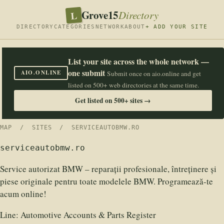
Grove15
L
Directory
DIRECTORY
CATEGORIES
NETWORK
ABOUT
+ ADD YOUR SITE
List your site across the whole network —
one submit
AIO.ONLINE
Submit once on aio.online and get
listed on 500+ web directories at the same time.
Get listed on 500+ sites →
MAP
/
SITES
/ SERVICEAUTOBMW.RO
serviceautobmw.ro
Service autorizat BMW – reparații profesionale, întreținere și
piese originale pentru toate modelele BMW. Programează-te
acum online!
Line:
Automotive Accounts & Parts Register