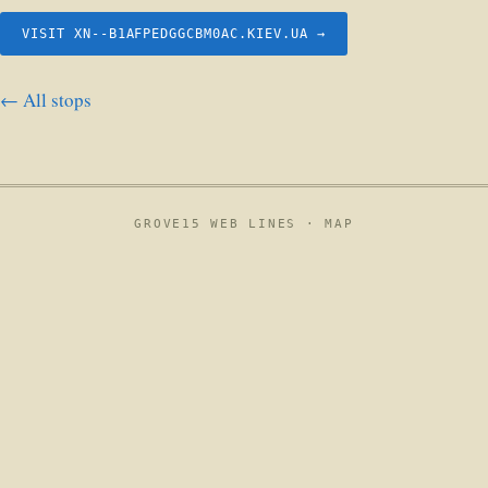
VISIT XN--B1AFPEDGGCBM0AC.KIEV.UA →
← All stops
GROVE15 WEB LINES ·
MAP