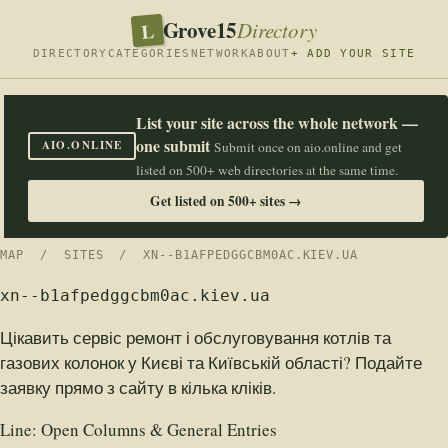
Grove15
L
Directory
DIRECTORY
CATEGORIES
NETWORK
ABOUT
+ ADD YOUR SITE
List your site across the whole network —
one submit
AIO.ONLINE
Submit once on aio.online and get
listed on 500+ web directories at the same time.
Get listed on 500+ sites →
MAP
/
SITES
/ XN--B1AFPEDGGCBM0AC.KIEV.UA
xn--b1afpedggcbm0ac.kiev.ua
Цікавить сервіс ремонт і обслуговування котлів та
газових колонок у Києві та Київській області? Подайте
заявку прямо з сайту в кілька кліків.
Line:
Open Columns & General Entries