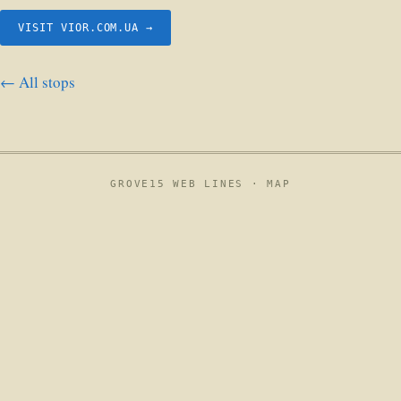
VISIT VIOR.COM.UA →
← All stops
GROVE15 WEB LINES ·
MAP