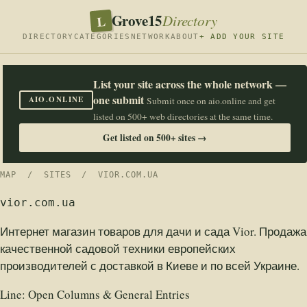
Grove15
L
Directory
DIRECTORY
CATEGORIES
NETWORK
ABOUT
+ ADD YOUR SITE
List your site across the whole network —
one submit
AIO.ONLINE
Submit once on aio.online and get
listed on 500+ web directories at the same time.
Get listed on 500+ sites →
MAP
/
SITES
/ VIOR.COM.UA
vior.com.ua
Интернет магазин товаров для дачи и сада Vior. Продажа
качественной садовой техники европейских
производителей с доставкой в Киеве и по всей Украине.
Line:
Open Columns & General Entries