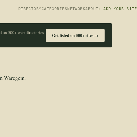
DIRECTORY
CATEGORIES
NETWORK
ABOUT
+ ADD YOUR SITE
ed on 500+ web directories
Get listed on 500+ sites →
 in Waregem.