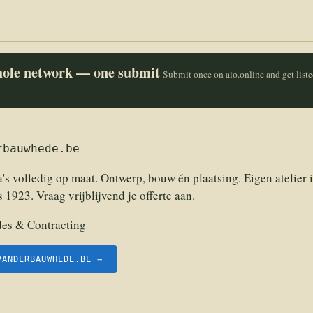
whole network — one submit
Submit once on aio.online and get list
rbauwhede.be
s volledig op maat. Ontwerp, bouw én plaatsing. Eigen atelier
s 1923. Vraag vrijblijvend je offerte aan.
des & Contracting
VANDERBAUWHEDE.BE →