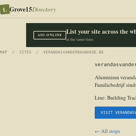
Grove15
L
Directory
List your site across the 
AIO.ONLINE
at the same time.
MAP
/
SITES
/ VERANDASVANDERBAUWHEDE.BE
verandasvande
Aluminium veranda'
Familiebedrijf sind
Line:
Building Tra
VISIT VERANDAS
← All stops