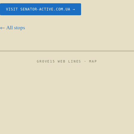
VISIT SENATOR-ACTIVE.COM.UA →
← All stops
GROVE15 WEB LINES ·
MAP