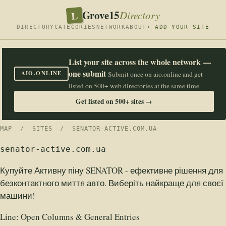
Grove15
L
Directory
DIRECTORY
CATEGORIES
NETWORK
ABOUT
+ ADD YOUR SITE
List your site across the whole network —
one submit
AIO.ONLINE
Submit once on aio.online and get
listed on 500+ web directories at the same time.
Get listed on 500+ sites →
MAP
/
SITES
/ SENATOR-ACTIVE.COM.UA
senator-active.com.ua
Купуйте Активну піну SENATOR - ефективне рішення для
безконтактного миття авто. Виберіть найкраще для своєї
машини!
Line:
Open Columns & General Entries