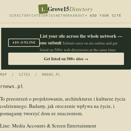
Grove15
L
Directory
DIRECTORY
CATEGORIES
NETWORK
ABOUT
+ ADD YOUR SITE
List your site across the whole network —
one submit
AIO.ONLINE
Submit once on aio.online and get
listed on 500+ web directories at the same time.
Get listed on 500+ sites →
MAP
/
SITES
/ RNEWS.PL
rnews.pl
To przestrzeń o projektowaniu, architekturze i kulturze życia
codziennego. Badamy, jak otoczenie wpływa na życie, i
pomagamy tworzyć dom ze znaczeniem.
Line:
Media Accounts & Screen Entertainment