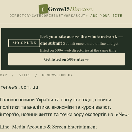
Grove15
L
Directory
DIRECTORY
CATEGORIES
NETWORK
ABOUT
+ ADD YOUR SITE
List your site across the whole network —
one submit
AIO.ONLINE
Submit once on aio.online and get
listed on 500+ web directories at the same time.
Get listed on 500+ sites →
MAP
/
SITES
/ RENEWS.COM.UA
renews.com.ua
Головні новини України та світу сьогодні, новини
політики та аналітика, економіки та курси валют,
інтерв'ю, новини життя та точки зору експертів на reNews
Line:
Media Accounts & Screen Entertainment