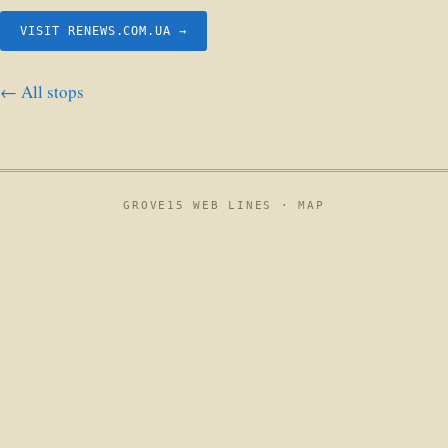
VISIT RENEWS.COM.UA →
← All stops
GROVE15 WEB LINES ·
MAP