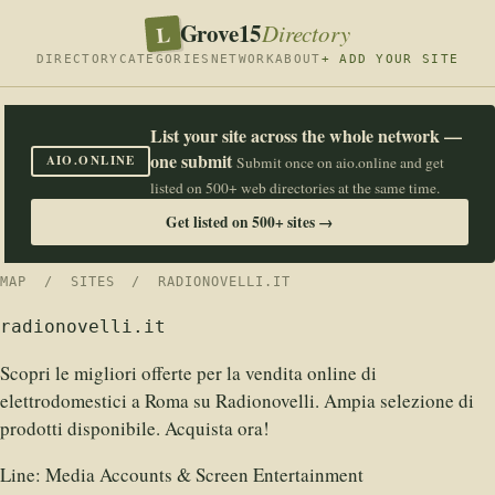
Grove15
L
Directory
DIRECTORY
CATEGORIES
NETWORK
ABOUT
+ ADD YOUR SITE
List your site across the whole network —
one submit
AIO.ONLINE
Submit once on aio.online and get
listed on 500+ web directories at the same time.
Get listed on 500+ sites →
MAP
/
SITES
/ RADIONOVELLI.IT
radionovelli.it
Scopri le migliori offerte per la vendita online di
elettrodomestici a Roma su Radionovelli. Ampia selezione di
prodotti disponibile. Acquista ora!
Line:
Media Accounts & Screen Entertainment