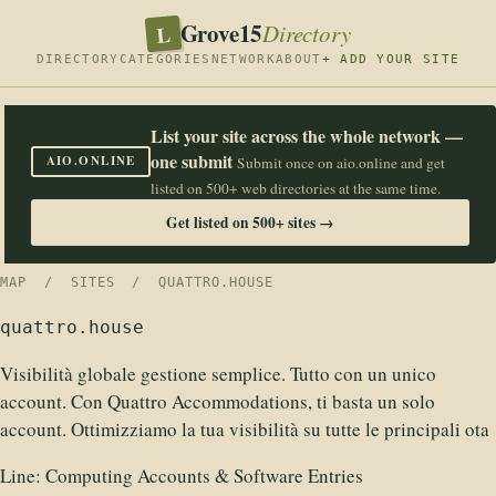
Grove15
L
Directory
DIRECTORY
CATEGORIES
NETWORK
ABOUT
+ ADD YOUR SITE
List your site across the whole network —
one submit
AIO.ONLINE
Submit once on aio.online and get
listed on 500+ web directories at the same time.
Get listed on 500+ sites →
MAP
/
SITES
/ QUATTRO.HOUSE
quattro.house
Visibilità globale gestione semplice. Tutto con un unico
account. Con Quattro Accommodations, ti basta un solo
account. Ottimizziamo la tua visibilità su tutte le principali ota
Line:
Computing Accounts & Software Entries