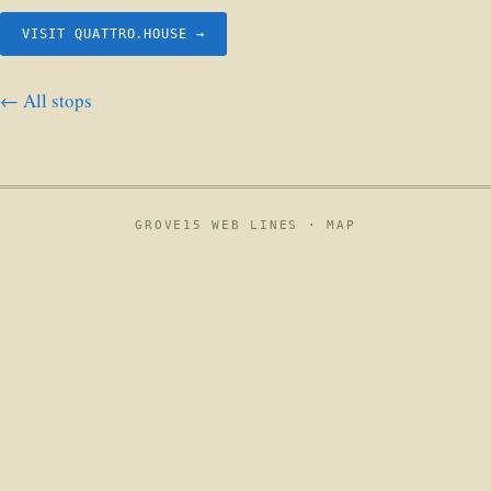
VISIT QUATTRO.HOUSE →
← All stops
GROVE15 WEB LINES ·
MAP