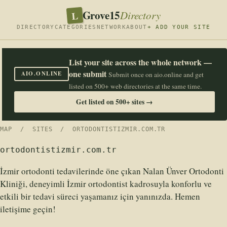
Grove15
L
Directory
DIRECTORY
CATEGORIES
NETWORK
ABOUT
+ ADD YOUR SITE
List your site across the whole network —
one submit
AIO.ONLINE
Submit once on aio.online and get
listed on 500+ web directories at the same time.
Get listed on 500+ sites →
MAP
/
SITES
/ ORTODONTISTIZMIR.COM.TR
ortodontistizmir.com.tr
İzmir ortodonti tedavilerinde öne çıkan Nalan Ünver Ortodonti
Kliniği, deneyimli İzmir ortodontist kadrosuyla konforlu ve
etkili bir tedavi süreci yaşamanız için yanınızda. Hemen
iletişime geçin!