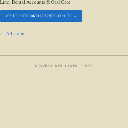
Line:
Dental Accounts & Oral Care
VISIT ORTODONTISTIZMIR.COM.TR →
← All stops
GROVE15 WEB LINES ·
MAP