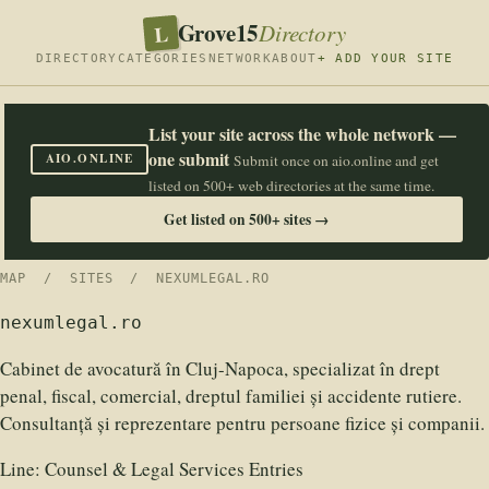
Grove15
L
Directory
DIRECTORY
CATEGORIES
NETWORK
ABOUT
+ ADD YOUR SITE
List your site across the whole network —
one submit
AIO.ONLINE
Submit once on aio.online and get
listed on 500+ web directories at the same time.
Get listed on 500+ sites →
MAP
/
SITES
/ NEXUMLEGAL.RO
nexumlegal.ro
Cabinet de avocatură în Cluj-Napoca, specializat în drept
penal, fiscal, comercial, dreptul familiei și accidente rutiere.
Consultanță și reprezentare pentru persoane fizice și companii.
Line:
Counsel & Legal Services Entries