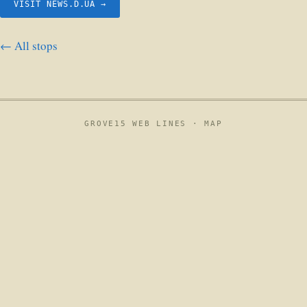
VISIT NEWS.D.UA →
← All stops
GROVE15 WEB LINES ·
MAP