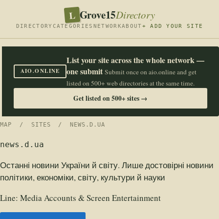
Grove15
L
Directory
DIRECTORY
CATEGORIES
NETWORK
ABOUT
+ ADD YOUR SITE
List your site across the whole network —
one submit
AIO.ONLINE
Submit once on aio.online and get
listed on 500+ web directories at the same time.
Get listed on 500+ sites →
MAP
/
SITES
/ NEWS.D.UA
news.d.ua
Останні новини України й світу. Лише достовірні новини
політики, економіки, світу, культури й науки
Line:
Media Accounts & Screen Entertainment