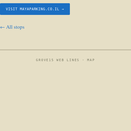
VISIT MAYAPARKING.CO.IL →
← All stops
GROVE15 WEB LINES ·
MAP