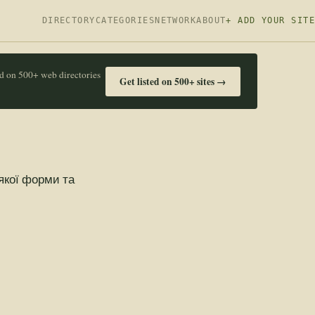
DIRECTORY
CATEGORIES
NETWORK
ABOUT
+ ADD YOUR SITE
ed on 500+ web directories
Get listed on 500+ sites →
якої форми та