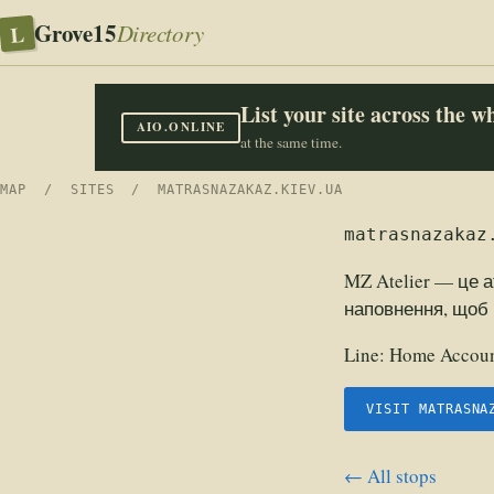
Grove15
L
Directory
List your site across the 
AIO.ONLINE
at the same time.
MAP
/
SITES
/ MATRASNAZAKAZ.KIEV.UA
matrasnazakaz
MZ Atelier — це 
наповнення, щоб 
Line:
Home Accoun
VISIT MATRASNA
← All stops