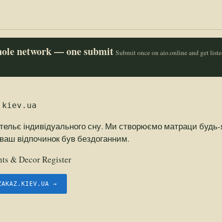
whole network — one submit
Submit once on aio.online and get list
.kiev.ua
ательє індивідуального сну. Ми створюємо матраци будь-
ваш відпочинок був бездоганним.
ts & Decor Register
ZAKAZ.KIEV.UA →