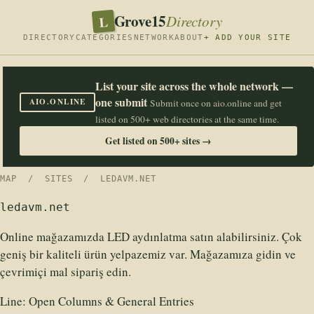
Grove15
L
Directory
DIRECTORY
CATEGORIES
NETWORK
ABOUT
+ ADD YOUR SITE
List your site across the whole network —
one submit
AIO.ONLINE
Submit once on aio.online and get
listed on 500+ web directories at the same time.
Get listed on 500+ sites →
MAP
/
SITES
/ LEDAVM.NET
ledavm.net
Online mağazamızda LED aydınlatma satın alabilirsiniz. Çok
geniş bir kaliteli ürün yelpazemiz var. Mağazamıza gidin ve
çevrimiçi mal sipariş edin.
Line:
Open Columns & General Entries