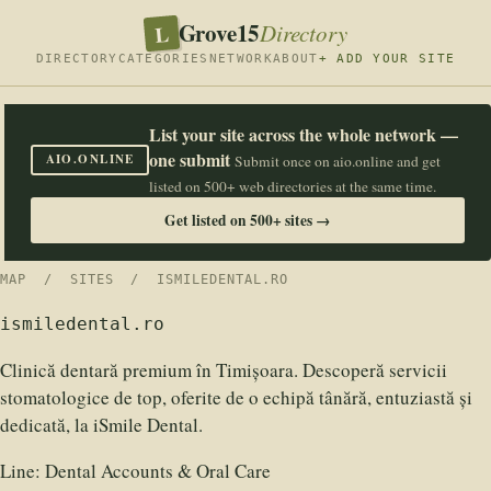
Grove15
L
Directory
DIRECTORY
CATEGORIES
NETWORK
ABOUT
+ ADD YOUR SITE
List your site across the whole network —
one submit
AIO.ONLINE
Submit once on aio.online and get
listed on 500+ web directories at the same time.
Get listed on 500+ sites →
MAP
/
SITES
/ ISMILEDENTAL.RO
ismiledental.ro
Clinică dentară premium în Timișoara. Descoperă servicii
stomatologice de top, oferite de o echipă tânără, entuziastă și
dedicată, la iSmile Dental.
Line:
Dental Accounts & Oral Care