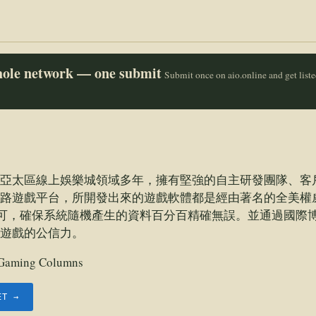
whole network — one submit
Submit once on aio.online and get list
亞太區線上娛樂城領域多年，擁有堅強的自主研發團隊、客
路遊戲平台，所開發出來的遊戲軟體都是經由著名的全美權
核認可，確保系統隨機產生的資料百分百精確無誤。並通過國際博弈
遊戲的公信力。
Gaming Columns
ET →