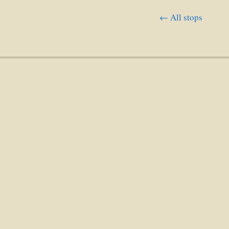
← All stops