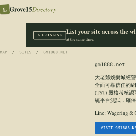
Grove15
L
Directory
List your site across the 
AIO.ONLINE
at the same time.
MAP
/
SITES
/ GM1888.NET
gm1888.net
大老爺娛樂城經營
全面可靠信任的網
(TST) 嚴格考
統平台測試，確保
Line:
Wagering & 
VISIT GM1888.N