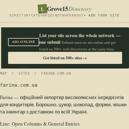
Grove15
L
Directory
DIRECTORY
CATEGORIES
NETWORK
ABOUT
+ ADD YOUR SITE
List your site across the whole network —
one submit
AIO.ONLINE
Submit once on aio.online and get
listed on 500+ web directories at the same time.
Get listed on 500+ sites →
MAP
/
SITES
/ FARINA.COM.UA
farina.com.ua
Farina — офіційний імпортер високоякісних інгредієнтів
для кондитерів. Борошно, цукор, шоколад, форми, мішки
та інвентар з доставкою по всій Україні.
Line:
Open Columns & General Entries