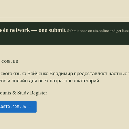
whole network — one submit
Submit once on aio.online and get list
.com.ua
йского языка Бойченко Владимир предоставляет частные 
еве и онлайн для всех возрастных категорий.
ounts & Study Register
ROSTO.COM.UA →