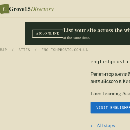
Grove15
L
Directory
List your site across the 
AIO.ONLINE
at the same time.
MAP
/
SITES
/ ENGLISHPROSTO.COM.UA
englishprosto
Репетитор англи
английского в Ки
Line:
Learning Acc
VISIT ENGLISHP
← All stops