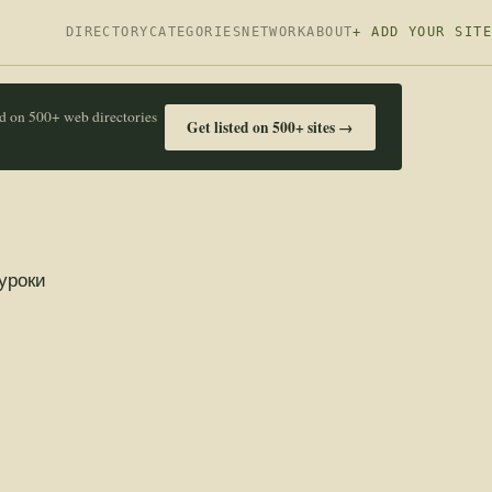
DIRECTORY
CATEGORIES
NETWORK
ABOUT
+ ADD YOUR SITE
ed on 500+ web directories
Get listed on 500+ sites →
уроки