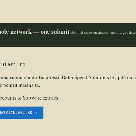
whole network — one submit
Submit once on aio.online and get list
culari.ro
înmatriculare auto București. Delta Speed Solutions te ajută cu a
es pentru mașina ta.
counts & Software Entries
MATRICULARI.RO →