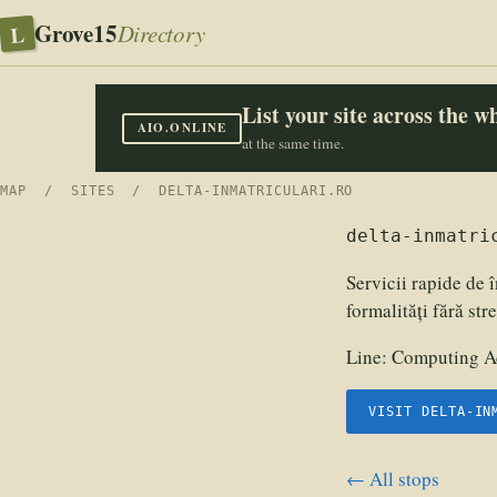
Grove15
L
Directory
List your site across the 
AIO.ONLINE
at the same time.
MAP
/
SITES
/ DELTA-INMATRICULARI.RO
delta-inmatri
Servicii rapide de 
formalități fără str
Line:
Computing Ac
VISIT DELTA-IN
← All stops