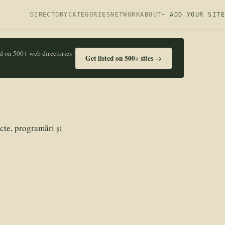
DIRECTORY
CATEGORIES
NETWORK
ABOUT
+ ADD YOUR SITE
ed on 500+ web directories
Get listed on 500+ sites →
cte, programări și