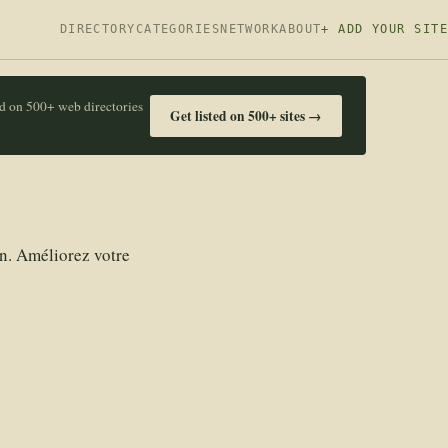
DIRECTORY
CATEGORIES
NETWORK
ABOUT
+ ADD YOUR SITE
ed on 500+ web directories
Get listed on 500+ sites →
on. Améliorez votre