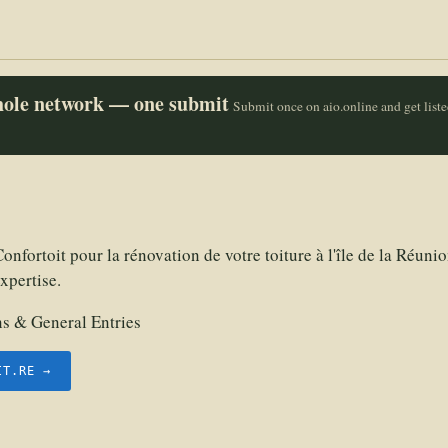
whole network — one submit
Submit once on aio.online and get list
Confortoit pour la rénovation de votre toiture à l'île de la Réuni
xpertise.
 & General Entries
IT.RE →