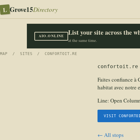
Grove15
L
Directory
List your site across the 
AIO.ONLINE
at the same time.
MAP
/
SITES
/ CONFORTOIT.RE
confortoit.re
Faites confiance à 
habitat avec notre e
Line:
Open Columns
VISIT CONFORTO
← All stops