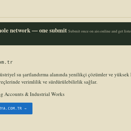
whole network — one submit
Submit once on aio.online and get list
om.tr
striyel su şartlandırma alanında yenilikçi çözümler ve yüksek k
eçlerinde verimlilik ve sürdürülebilirlik sağlar.
g Accounts & Industrial Works
MYA.COM.TR →