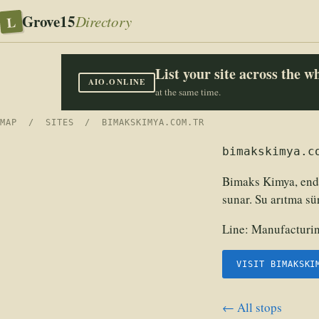
Grove15
L
Directory
List your site across the 
AIO.ONLINE
at the same time.
MAP
/
SITES
/ BIMAKSKIMYA.COM.TR
bimakskimya.c
Bimaks Kimya, endü
sunar. Su arıtma sür
Line:
Manufacturin
VISIT BIMAKSKI
← All stops