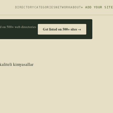
DIRECTORY
CATEGORIES
NETWORK
ABOUT
+ ADD YOUR SITE
ed on 500+ web directories
Get listed on 500+ sites →
aliteli kimyasallar