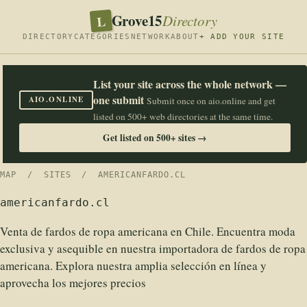
Grove15
L
Directory
DIRECTORY
CATEGORIES
NETWORK
ABOUT
+ ADD YOUR SITE
List your site across the whole network —
one submit
AIO.ONLINE
Submit once on aio.online and get
listed on 500+ web directories at the same time.
Get listed on 500+ sites →
MAP
/
SITES
/ AMERICANFARDO.CL
americanfardo.cl
Venta de fardos de ropa americana en Chile. Encuentra moda
exclusiva y asequible en nuestra importadora de fardos de ropa
americana. Explora nuestra amplia selección en línea y
aprovecha los mejores precios