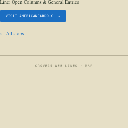
Line:
Open Columns & General Entries
VISIT AMERICANFARDO.CL →
← All stops
GROVE15 WEB LINES ·
MAP