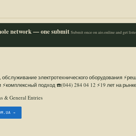
whole network — one submit
Submit once on aio.online and get list
, обслуживание электротехнического оборудования ⚡ре
⚡комплексный подход ☎️(044) 284 04 12 ⚡19 лет на рынк
 & General Entries
OM.UA →