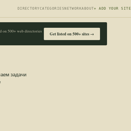
DIRECTORY
CATEGORIES
NETWORK
ABOUT
+ ADD YOUR SITE
ed on 500+ web directories
Get listed on 500+ sites →
шаем задачи
е