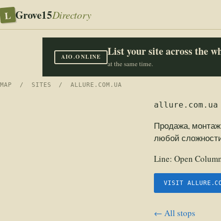
Grove15
L
Directory
List your site across the 
AIO.ONLINE
at the same time.
MAP
/
SITES
/ ALLURE.COM.UA
allure.com.ua
Продажа, монтаж
любой сложности 
Line:
Open Columns
VISIT ALLURE.C
← All stops